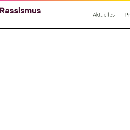
 Rassismus
Aktuelles
P
ussveranstalt
tionalen Woch
s in Hohensc
und Lichtenber