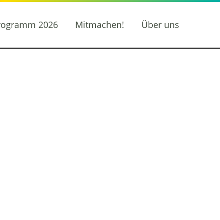
rogramm 2026
Mitmachen!
Über uns
ung der
en gegen
hönhausen
g