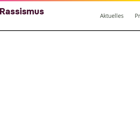
 Rassismus
Aktuelles
P
m bunt – Bast
 Kinder und El