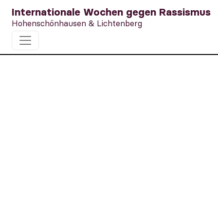
Internationale Wochen gegen Rassismus
Hohenschönhausen & Lichtenberg
Schnell und gezielt
auf extrem rechte
und rassistische
Parolen reagieren!