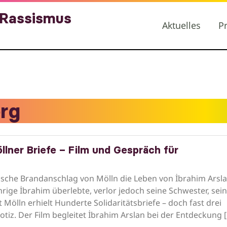
 Rassismus
Aktuelles
P
rg
lner Briefe – Film und Gespräch für
ische Brandanschlag von Mölln die Leben von İbrahim Arsl
rige İbrahim überlebte, verlor jedoch seine Schwester, sei
Mölln erhielt Hunderte Solidaritätsbriefe – doch fast drei
iz. Der Film begleitet İbrahim Arslan bei der Entdeckung 