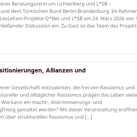
eeres Beratungszentrum Lichtenberg und L*SB –
V.) und dem Türkischen Bund Berlin-Brandenburg. Im Rahme
LesLeFam-Projekte Q*BeL und L*SB am 24. März 2026 von 
ließender Diskussion ein. Zu Gast ist das Team des Projekt
sitionierungen, Allianzen und
einer Gesellschaft mitzuwirken, die frei von Rassismus und
ruktureller und alltäglicher Rassismus prägen das Leben viele
 Wie kann ein macht-, diskriminierungs- und
fristig gestaltet werden? Mit dieser Veranstaltung eröffne
um über strukturellen Rassismus und […]